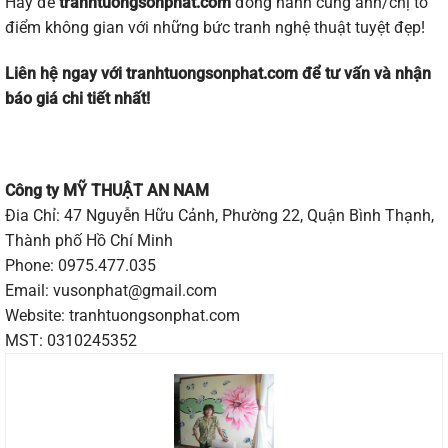
Hãy để
tranhtuongsonphat.com
đồng hành cùng anh/chị tô
điểm không gian với những bức tranh nghệ thuật tuyệt đẹp!
Liên hệ ngay với tranhtuongsonphat.com để tư vấn và nhận
báo giá chi tiết nhất!
Công ty MỸ THUẬT AN NAM
Đia Chỉ: 47 Nguyễn Hữu Cảnh, Phường 22, Quận Bình Thạnh,
Thành phố Hồ Chí Minh
Phone: 0975.477.035
Email: vusonphat@gmail.com
Website:
tranhtuongsonphat.com
MST: 0310245352