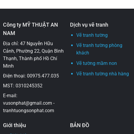
Công ty MỸ THUẬT AN
Dịch vụ vẽ tranh
NAM
Vẽ tranh tường
Địa chỉ: 47 Nguyễn Hữu
Vẽ tranh tường phòng
Cảnh, Phường 22, Quận Bình
khách
Thạnh, Thành phố Hồ Chí
Vẽ tường mầm non
Minh
Vẽ tranh tường nhà hàng
Điện thoại: 00975.477.035
MST: 0310245352
E-mail:
vusonphat@gmail.com -
tranhtuongsonphat.com
Giới thiệu
BẢN ĐỒ