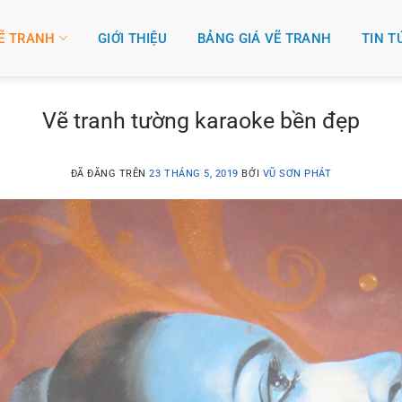
VẼ TRANH
GIỚI THIỆU
BẢNG GIÁ VẼ TRANH
TIN T
Vẽ tranh tường karaoke bền đẹp
ĐÃ ĐĂNG TRÊN
23 THÁNG 5, 2019
BỞI
VŨ SƠN PHÁT