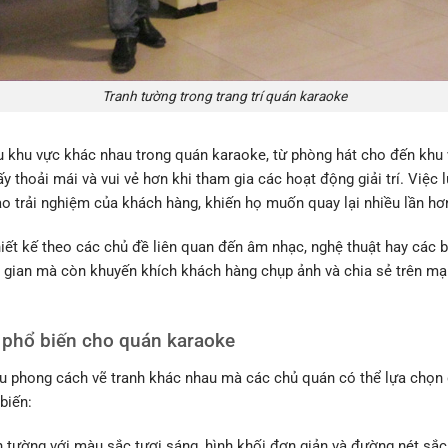
Tranh tường trong trang trí quán karaoke
u khu vực khác nhau trong quán karaoke, từ phòng hát cho đến khu 
y thoải mái và vui vẻ hơn khi tham gia các hoạt động giải trí. Việc
o trải nghiệm của khách hàng, khiến họ muốn quay lại nhiều lần hơ
iết kế theo các chủ đề liên quan đến âm nhạc, nghệ thuật hay các b
 gian mà còn khuyến khích khách hàng chụp ảnh và chia sẻ trên mạ
 phổ biến cho quán karaoke
ều phong cách vẽ tranh khác nhau mà các chủ quán có thể lựa chọn
biến:
h tường với màu sắc tươi sáng, hình khối đơn giản và đường nét s