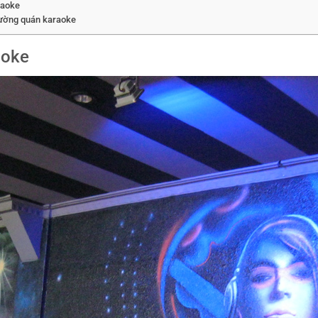
raoke
h tường quán karaoke
aoke