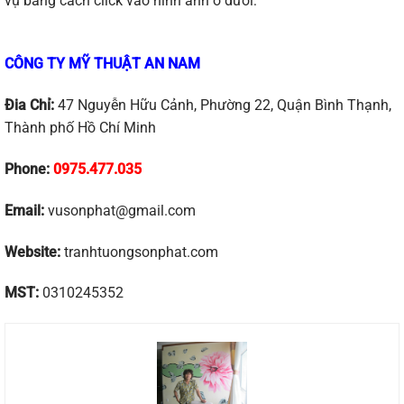
vụ bằng cách click vào hình ảnh ở dưới:
CÔNG TY MỸ THUẬT AN NAM
Đia Chỉ:
47 Nguyễn Hữu Cảnh, Phường 22, Quận Bình Thạnh,
Thành phố Hồ Chí Minh
Phone:
0975.477.035
Email:
vusonphat@gmail.com
Website:
tranhtuongsonphat.com
MST:
0310245352