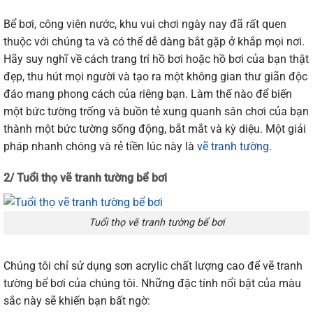
Bể
bơi,
công
viên
nước,
khu
vui
chơi
ngày
nay
đã
rất
quen
thuộc
với
chúng
ta
và
có
thể
dễ
dàng
bắt
gặp
ở
khắp
mọi
nơi.
Hãy
suy
nghĩ
về
cách
trang
trí
hồ
bơi
hoặc
hồ
bơi
của
bạn
thật
đẹp,
thu
hút
mọi
người
và
tạo
ra
một
không
gian
thư
giãn
độc
đáo
mang
phong
cách
của
riêng
bạn.
Làm
thế
nào
để
biến
một
bức
tường
trống
và
buồn
tẻ
xung
quanh
sân
chơi
của
bạn
thành
một
bức
tường
sống
động,
bắt
mắt
và
kỳ
diệu.
Một
giải
pháp
nhanh
chóng
và
rẻ
tiền
lúc
này
là
vẽ tranh tường
.
2/ Tuổi thọ vẽ tranh tường bể bơi
Tuổi thọ vẽ tranh tường bể bơi
Chúng
tôi
chỉ
sử
dụng
sơn
acrylic
chất
lượng
cao
để
vẽ
tranh
tường
bể
bơi
của
chúng
tôi.
Những
đặc
tính
nổi
bật
của
màu
sắc
này
sẽ
khiến
bạn
bất
ngờ: