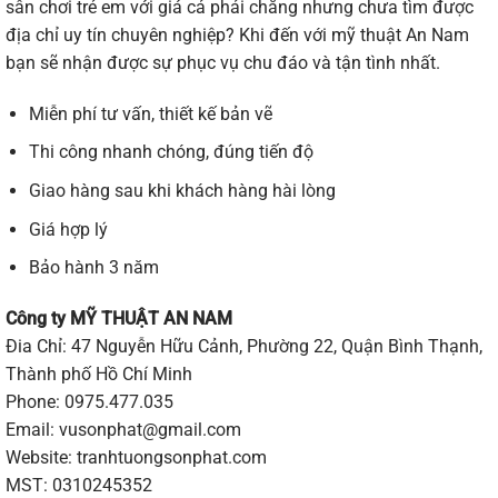
sân
chơi
trẻ
em
với
giá
cả
phải
chăng
nhưng
chưa
tìm
được
địa
chỉ
uy
tín
chuyên
nghiệp?
Khi
đến
với
mỹ thuật An Nam
bạn
sẽ
nhận
được
sự
phục
vụ
chu
đáo
và
tận
tình
nhất.
Miễn
phí
tư
vấn,
thiết
kế
bản
vẽ
Thi
công
nhanh
chóng,
đúng
tiến
độ
Giao
hàng
sau
khi
khách
hàng
hài
lòng
G
iá
hợp
lý
B
ảo
hành
3
năm
Công ty MỸ THUẬT AN NAM
Đia Chỉ: 47 Nguyễn Hữu Cảnh, Phường 22, Quận Bình Thạnh,
Thành phố Hồ Chí Minh
Phone: 0975.477.035
Email: vusonphat@gmail.com
Website: tranhtuongsonphat.com
MST: 0310245352