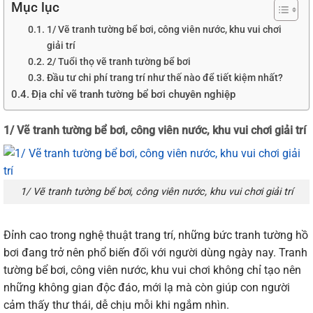
Mục lục
1/ Vẽ tranh tường bể bơi, công viên nước, khu vui chơi
giải trí
2/ Tuổi thọ vẽ tranh tường bể bơi
Đầu tư chi phí trang trí như thế nào để tiết kiệm nhất?
Địa chỉ vẽ tranh tường bể bơi chuyên nghiệp
1/ Vẽ tranh tường bể bơi, công viên nước, khu vui chơi giải trí
1/ Vẽ tranh tường bể bơi, công viên nước, khu vui chơi giải trí
Đỉnh
cao
trong
nghệ
thuật
trang
trí,
những
bức
tranh
tường
hồ
bơi
đang
trở
nên
phổ
biến
đối
với
người
dùng
ngày
nay.
Tranh
tường
bể
bơi,
công
viên
nước,
khu
vui
chơi
không
chỉ
tạo
nên
những
không
gian
độc
đáo,
mới
lạ
mà
còn
giúp
con
người
cảm
thấy
thư
thái,
dễ
chịu
mỗi
khi
ngắm
nhìn.