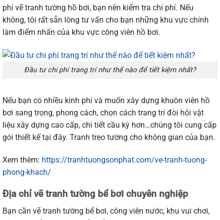
phí
vẽ
tranh
tường
hồ
bơi,
bạn
nên
kiểm
tra
chi
phí.
Nếu
không,
tôi
rất
sẵn
lòng
tư
vấn
cho
bạn
những
khu
vực
chính
làm
điểm
nhấn
của
khu
vực
công
viên
hồ
bơi.
Đầu tư chi phí trang trí như thế nào để tiết kiệm nhất?
Nếu
bạn
có
nhiều
kinh
phí
và
muốn
xây
dựng
khuôn
viên
hồ
bơi
sang
trọng,
phong
cách,
chọn
cách
trang
trí
đòi
hỏi
vật
liệu
xây
dựng
cao
cấp,
chi
tiết
cầu
kỳ
hơn…chúng
tôi
cung
cấp
gói
thiết
kế
tại
đây.
Tranh
treo
tường
cho
không
gian
của
bạn
.
Xem thêm:
https://tranhtuongsonphat.com/ve-tranh-tuong-
phong-khach/
Địa chỉ vẽ tranh tường bể bơi chuyên nghiệp
Bạn
cần
vẽ
tranh
tường
bể
bơi,
công
viên
nước,
khu
vui
chơi,