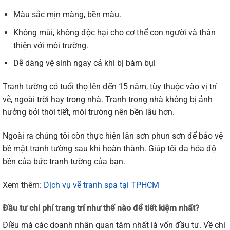
Màu
sắc
mịn
màng,
bền
màu.
Không
mùi,
không
độc
hại
cho
cơ
thể
con
người
và
thân
thiện
với
môi
trường.
Dễ
dàng
vệ
sinh
ngay
cả
khi
bị
bám
bụi
Tranh
tường
có
tuổi
thọ
lên
đến
15
năm,
tùy
thuộc
vào
vị
trí
vẽ,
ngoài
trời
hay
trong
nhà.
Tranh
trong
nhà
không
bị
ảnh
hưởng
bởi
thời
tiết,
môi
trường
nên
bền
lâu
hơn.
Ngoài
ra
chúng
tôi
còn
thực
hiện
lăn
sơn
phun
sơn
để
bảo
vệ
bề
mặt
tranh
tường
sau
khi
hoàn
thành.
Giúp
tối
đa
hóa
độ
bền
của
bức
tranh
tường
của
bạn
.
Xem thêm:
Dịch vụ vẽ tranh spa tại TPHCM
Đầu tư chi phí trang trí như thế nào để tiết kiệm nhất?
Điều
mà
các
doanh
nhân
quan
tâm
nhất
là
vốn
đầu
tư.
Về
chi