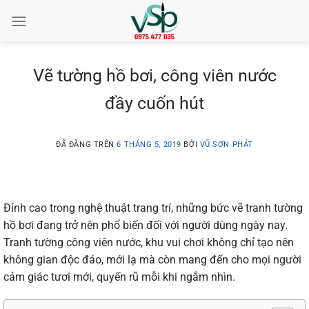
Chuyển
đến
nội
dung
Vẽ tường hồ bơi, công viên nước
đầy cuốn hút
ĐÃ ĐĂNG TRÊN
6 THÁNG 5, 2019
BỞI
VŨ SƠN PHÁT
Đỉnh
cao
trong
nghệ
thuật
trang
trí,
những
bức vẽ
tranh
tường
hồ
bơi
đang
trở
nên
phổ
biến
đối
với
người
dùng
ngày
nay.
Tranh
tường
công
viên
nước,
khu
vui
chơi
không
chỉ
tạo
nên
không
gian
độc
đáo,
mới
lạ
mà
còn
mang
đến
cho
mọi
người
cảm
giác
tươi
mới,
quyến
rũ
mỗi
khi
ngắm
nhìn.